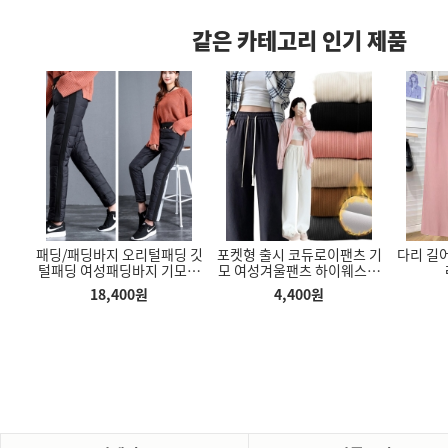
같은 카테고리 인기 제품
은 스
패딩/패딩바지 오리털패딩 깃
포켓형 출시 코듀로이팬츠 기
다리 길
카멜 모니터암 CA1 싱글 모니
수평기 삼각 거치대 높이조절
지
털패딩 여성패딩바지 기모바
모 여성겨울팬츠 하이웨스트
터거치대
합금 수평삼각대
지
팬츠 데일리바지 트레이닝
우산 3단우산
18,400
원
4,400
원
15,257
원
3,800
원
 12k
00
원