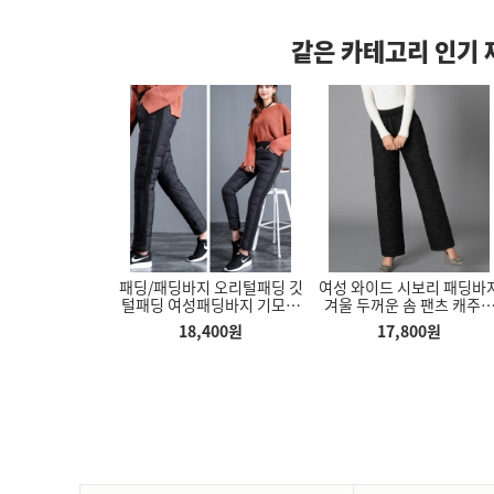
같은 카테고리 인기 
쿨바지 줄음많은 스
패딩/패딩바지 오리털패딩 깃
여성 와이드 시보리 패딩바
카멜 모니터암 CA1 싱글 모니
수평기 삼각 거치
편안한 쿨바지
털패딩 여성패딩바지 기모바
겨울 두꺼운 솜 팬츠 캐주
터거치대
합금 수평
지
다운 코튼 바지
튼튼한 자동우산 3단우산
,500
원
18,400
원
17,800
원
15,257
원
3,800
10k 12k
5,500
원