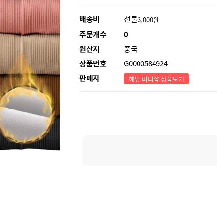
배송비
선불
3,000원
주문개수
0
원산지
중국
상품번호
G0000584924
판매자
해당 미니샵 상품보기