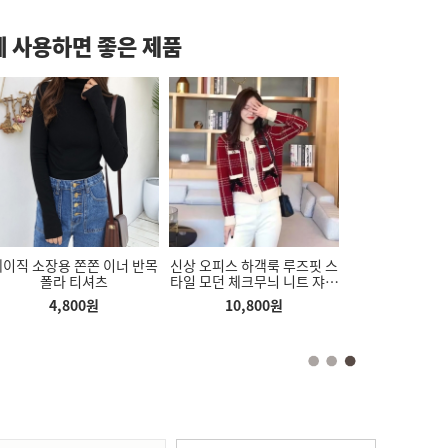
 사용하면 좋은 제품
쿨바지 줄음많은 스
베이직 소장용 쫀쫀 이너 반목
신상 오피스 하객룩 루즈핏 스
쌀통 쌀보관통 
편안한 쿨바지
폴라 티셔츠
타일 모던 체크무늬 니트 쟈켓
10k
가디건
,500
원
4,800
원
10,800
원
5,800