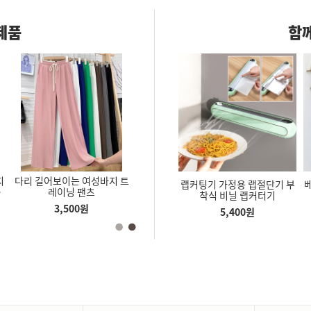
제품
함께
지
다리 길어보이는 여성바지 트
여성 기모 와이트 팬츠 편안하
여성 줄음 
대 높이조절
2층 파라솔 특대형 2단 캠핑
랩커팅기 가정용 랩절단기 부
얼
레이닝 팬츠
고 따뜻한 기모 바지 다리가
판바지 
삼각대
비치 그늘막 낚시 각도조절 파
착식 비닐 랩커터기
길어보이는 바지
라솔
3,500
원
7,300
원
3
원
19,994
원
5,400
원