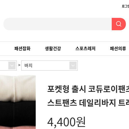
로그
패션잡화
생활건강
스포츠레저
패션의류
>
바지
포켓형 출시 코듀로이팬
스트팬츠 데일리바지 트
4,400
원