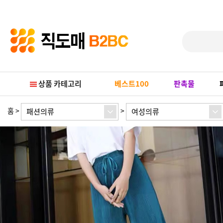
Prev
Next
상품 카테고리
베스트100
판촉물
홈
>
>
패션의류
여성의류