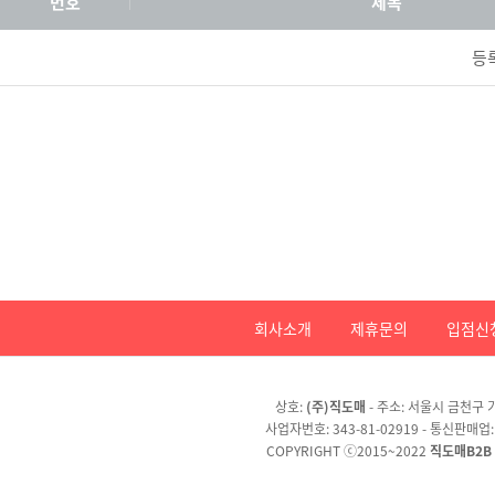
번호
제목
등
회사소개
제휴문의
입점신
상호:
(주)직도매
- 주소: 서울시 금천구 가
사업자번호: 343-81-02919 - 통신판매업
COPYRIGHT ⓒ2015~2022
직도매B2B