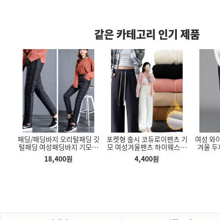
같은 카테고리 인기 제품
편안하
패딩/패딩바지 오리털패딩 깃
포켓형 출시 코듀로이팬츠 기
여성 와
성이 우수한 헬
다리 길어보이는 여성바지 트
부드럽고 편안한 쫀쫀한 목폴
리가
털패딩 여성패딩바지 기모바
모 여성겨울팬츠 하이웨스트
겨울 두
요가바지 반바지
레이닝 팬츠
라티 봄 가을 겨울 슬림한 모
지
팬츠 데일리바지 트레이닝
다
바지
달 목폴라디
18,400
원
4,400
원
00
원
3,500
원
3,800
원