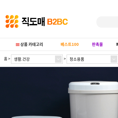
Prev
Next
상품 카테고리
베스트100
판촉물
홈
>
>
생활.건강
청소용품