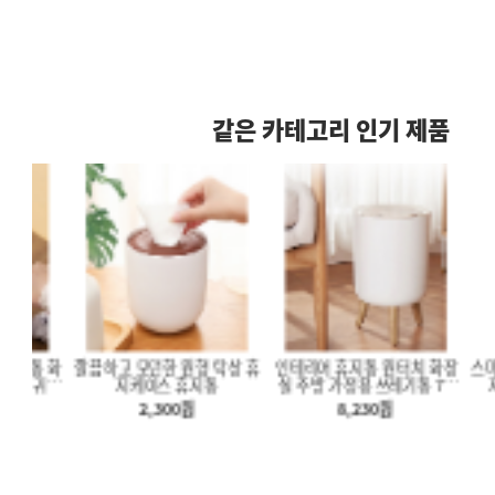
같은 카테고리 인기 제품
통 화
깔끔하고 모던한 원형 탁상 휴
인테리어 휴지통 원터치 화장
스마트 쓰
루미늄 시트지
휴대용 미니 전자 저울 물고기
캠핑테이블 캠핑롤테이블 경
 귀여
지케이스 휴지통
실 주방 가정용 쓰레기통 7L
지통 
대 화장실 욕실
측정 루어낚시 계측기
량테이블
대형
지 은박 주방벽
2,300
원
8,230
원
00
원
3,600
원
32,500
원
인테리어