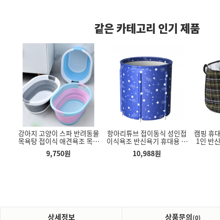
같은 카테고리 인기 제품
목욕탕
강아지 고양이 스파 반려동물
항아리튜브 접이동식 성인접
캠핑 휴대
이 욕실용품 무
다용도 모니터 받침대 키보드
헬스 손목보호대 웨이트 턱걸
 가
목욕탕 접이식 애견욕조 목욕
이식욕조 반신욕기 휴대용 간
1인 반
 정리대 다용도
수납공간 서랍형 모니터 받침
이 풀업 역도 스트랩 밴드 보
욕조
통
이 가정용사우나
정용사우
치대
판
호대 2개세트
9,750
원
10,988
원
00
원
8,200
원
2,760
원
상세정보
상품문의
(0)