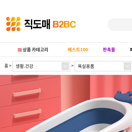
Prev
Next
상품 카테고리
베스트100
판촉물
홈
>
>
생활.건강
욕실용품