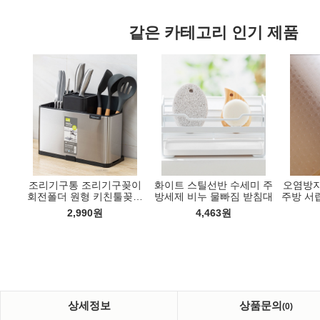
같은 카테고리 인기 제품
 철
조리기구통 조리기구꽂이
화이트 스틸선반 수세미 주
오염방지
알루미늄 시트
휴대용 미니 전자 저울 물고
캠핑테이블 캠핑롤테이블
정리
회전폴더 원형 키친툴꽂이
방세제 비누 물빠짐 받침대
주방 서
 싱크대 화장실
기 측정 루어낚시 계측기
경량테이블
대형수저통
고 깔
스레인지 은박
2,990
원
4,463
원
00
원
3,600
원
32,500
원
주방인테리어
상세정보
상품문의
(0)