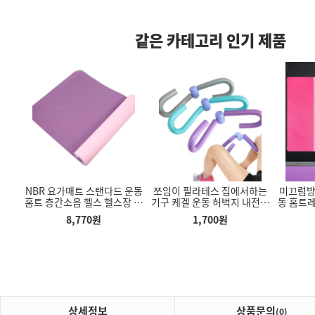
같은 카테고리 인기 제품
 헬
NBR 요가매트 스탠다드 운동
쪼임이 필라테스 집에서하는
미끄럼방
텔 튼튼한 장우
에어로워킹스텝퍼 다리 헬스
신발 늘리기 신발 제골기 슈트
반바지
홈트 층간소음 헬스 헬스장 두
기구 케겔 운동 허벅지 내전근
동 홈트레
 우드 자동우산
발 마사지 에어 쿠션 유산소
리 발볼 하이힐 확장기 가죽
꺼운 홈트레이닝
홈트레이닝
6K
운동기구
구두 운동화
8,770
원
1,700
원
90
원
7,380
원
3,500
원
상세정보
상품문의
(0)