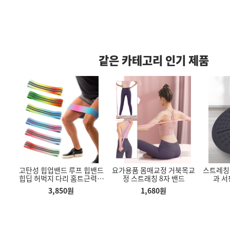
같은 카테고리 인기 제품
어깨
고탄성 힙업밴드 루프 힙밴드
요가용품 몸매교정 거북목교
스트레칭 
통 원터치 화장
주방 전자저울 이유식 5kg 계
의자 팔걸이 쿠션 팔받침대 팔
레칭
힙딥 허벅지 다리 홈트근력운
정 스트래칭 8자 밴드
과 서
 쓰레기통 7L
량
쿠션 메모리폼 팔꿈치
동 고무밴드
형
3,850
원
1,680
원
30
원
4,600
원
6,990
원